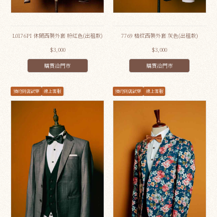
L0176PI 休閒西裝外套 粉紅色(出租款)
7769 格紋西裝外套 灰色(出租款)
$3,000
$3,000
購買洽門市
購買洽門市
預約到店試穿
線上客服
預約到店試穿
線上客服