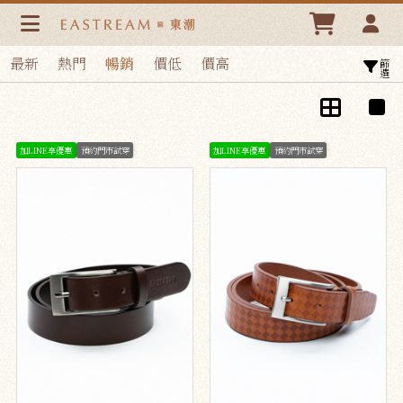
皮帶/吊帶 | 東潮時裝西服EASTREAM
最新
熱門
暢銷
價低
價高
篩選
加LINE享優惠
預約門市試穿
加LINE享優惠
預約門市試穿