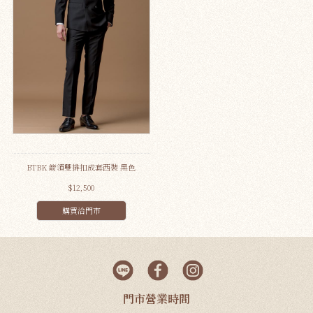
BTBK 箭領雙排扣成套西裝 黑色
$12,500
購買洽門市
門市營業時間