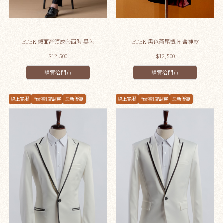
BTBK 緞面箭領成套西裝 黑色
BTBK 黑色燕尾禮服 含褲款
$12,500
$12,500
購買洽門市
購買洽門市
線上客服
預約到店試穿
最新優惠
線上客服
預約到店試穿
最新優惠