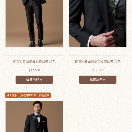
BTBK 箭領滾邊成套西裝 黑色
BTBK 緞面絲瓜領成套西裝 黑色
$12,500
$12,500
購買洽門市
購買洽門市
線上客服
預約到店試穿
最新優惠