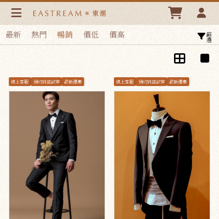
禮服成套 | 東潮時裝西服EASTREAM
最新
熱門
暢銷
價低
價高
篩選
線上客服
預約到店試穿
最新優惠
線上客服
預約到店試穿
最新優惠