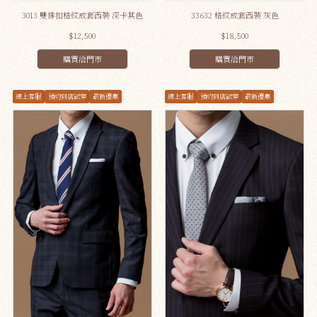
3013 雙排扣格紋成套西裝 深卡其色
33632 格紋成套西裝 灰色
$12,500
$18,500
購買洽門市
購買洽門市
線上客服
預約到店試穿
最新優惠
線上客服
預約到店試穿
最新優惠