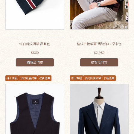
紅白斜紋領帶 深藍色
格紋拼接緞面 西裝背心 深卡色
$880
$2,980
購買洽門市
購買洽門市
線上客服
預約到店試穿
最新優惠
線上客服
預約到店試穿
最新優惠