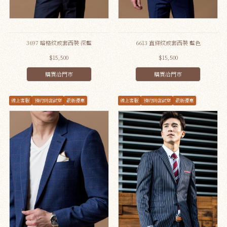
3697 暗格紋成套西裝 深藍
6613 直條紋成套西裝 藍色
$15,500
$15,500
購買洽門市
購買洽門市
線上客服
預約到店試穿
最新優惠
線上客服
預約到店試穿
最新優惠