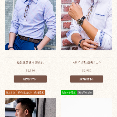
格紋休閒襯衫 淺紫色
內紫花造型釦襯衫 白色
$1,980
$2,980
購買洽門市
購買洽門市
線上客服
預約到店試穿
最新優惠
加line享優惠
預約門市試穿