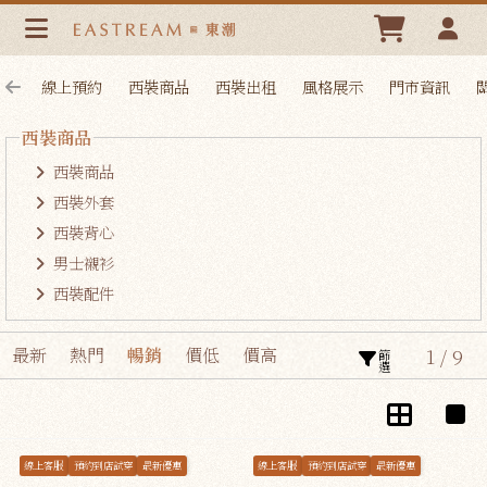
西裝商品-男士-專為東方男人設計的西服品牌 | 東潮時裝西服
EASTREAM
線上預約
西裝商品
西裝出租
風格展示
門市資訊
西裝商品
西裝商品
西裝外套
西裝背心
男士襯衫
西裝配件
1 / 9
最新
熱門
暢銷
價低
價高
篩選
線上客服
預約到店試穿
最新優惠
線上客服
預約到店試穿
最新優惠