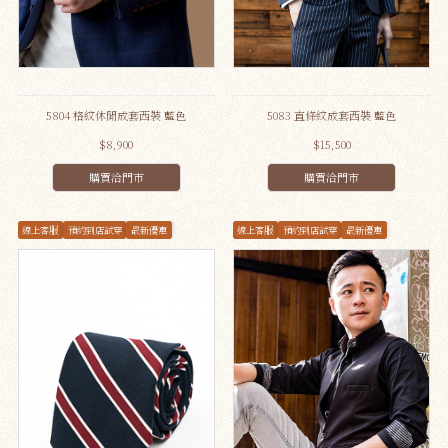
5804 格紋休閒成套西裝 藍色
5083 直條紋成套西裝 藍色
$8,900
$15,500
購買洽門市
購買洽門市
線上客服
預約到店試穿
最新優惠
線上客服
預約到店試穿
最新優惠