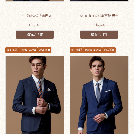
1271 深藍格紋成套西裝
6618 直條紋成套西裝 黑色
$15,500
$15,500
購買洽門市
購買洽門市
線上客服
預約到店試穿
最新優惠
線上客服
預約到店試穿
最新優惠