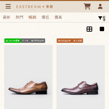
皮鞋/帽款 | 東潮時裝西服EASTREAM
最新
熱門
暢銷
價低
價高
篩選
加LINE享優惠
尺寸表
預約門市試穿
預約到店試穿
線上客服