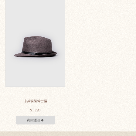
卡其編織紳士帽
$1,280
貨到通知