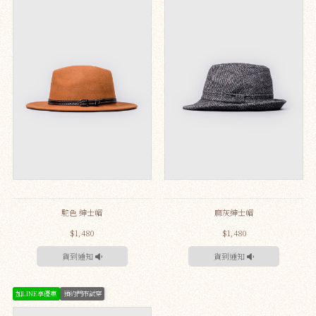
駝色 紳士帽
麻灰紳士帽
$1,480
$1,480
貨到通知
貨到通知
加LINE享優惠
預約門市試穿