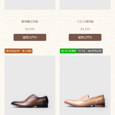
橫線雕花皮鞋
三孔尖頭皮鞋
$4,880
$4,880
購買洽門市
購買洽門市
預約到店試穿
線上客服
加LINE享優惠
尺寸表
預約門市試穿