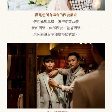
滿足您所有場合的西裝需求
婚紗攝影風格、婚禮宴客西裝
新郎西裝、伴郎西裝、爸爸西裝
尾牙表演等多種風格款式出租