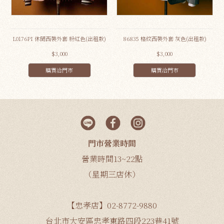
L0176PI 休閒西裝外套 粉紅色(出租款)
86835 格紋西裝外套 灰色(出租款)
$3,000
$3,000
購買洽門市
購買洽門市
門市營業時間
營業時間13~22點
（星期三店休）
【忠孝店】02-8772-9880
台北市大安區忠孝東路四段223巷41號