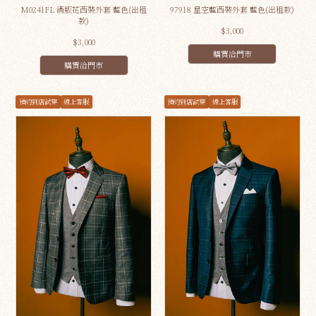
M0241FL 滿版花西裝外套 藍色(出租
97918 星空藍西裝外套 藍色(出租款)
款)
$3,000
$3,000
購買洽門市
購買洽門市
預約到店試穿
線上客服
預約到店試穿
線上客服