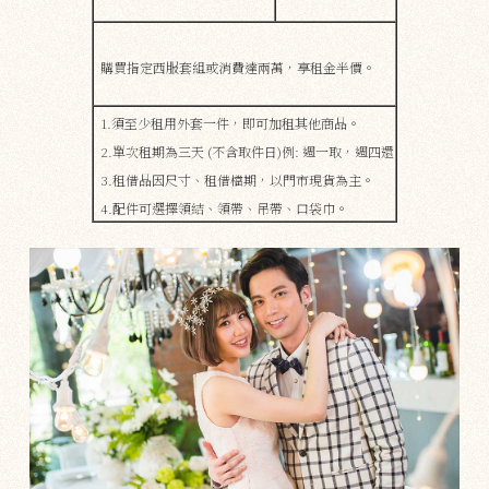
購買指定西服套組或消費達兩萬，享租金半價。
1.須至少租用外套一件，即可加租其他商品。
2.單次租期為三天 (不含取件日)例: 週一取，週四還
3.租借品因尺寸、租借檔期，​​以門市現貨為主。
4.配件可選擇領結、領帶、吊帶、口袋巾。