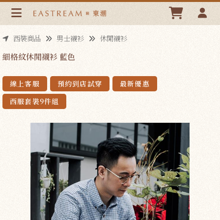
細格紋休閒襯衫 藍色 | 東潮時裝西服EASTREAM
西裝商品
男士襯衫
休閒襯衫
細格紋休閒襯衫 藍色
線上客服
預約到店試穿
最新優惠
西服套裝9件組