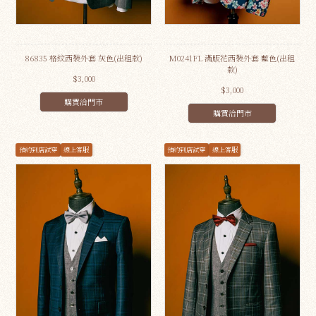
86835 格紋西裝外套 灰色(出租款)
M0241FL 滿版花西裝外套 藍色(出租
款)
$3,000
$3,000
購買洽門市
購買洽門市
預約到店試穿
線上客服
預約到店試穿
線上客服