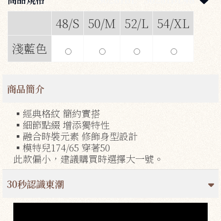
48/S
50/M
52/L
54/XL
淺藍色
商品簡介
▪經典格紋 簡約實搭
▪細節點綴 增添獨特性
▪融合時裝元素 修飾身型設計
▪模特兒174/65 穿著50
此款偏小，建議購買時選擇大一號。
30秒認識東潮