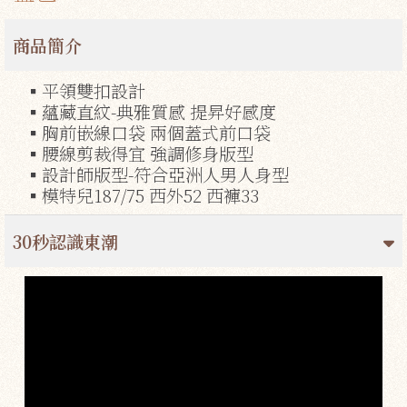
商品簡介
▪平領雙扣設計
▪蘊藏直紋-典雅質感 提昇好感度
▪胸前嵌線口袋 兩個蓋式前口袋
▪腰線剪裁得宜 強調修身版型
▪設計師版型-符合亞洲人男人身型
▪模特兒187/75 西外52 西褲33
30秒認識東潮