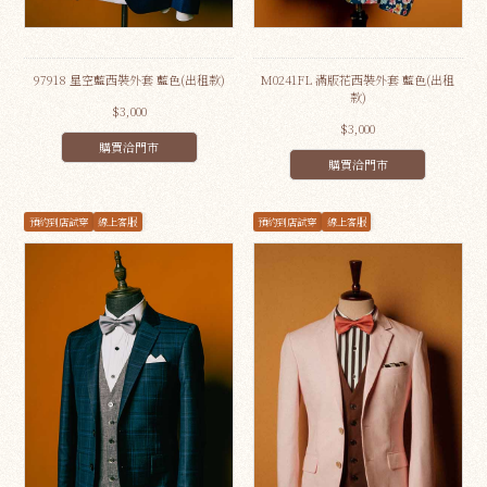
97918 星空藍西裝外套 藍色(出租款)
M0241FL 滿版花西裝外套 藍色(出租
款)
$3,000
$3,000
購買洽門市
購買洽門市
預約到店試穿
線上客服
預約到店試穿
線上客服