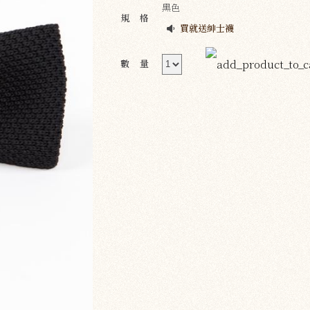
黑色
規格
買就送紳士襪
數量