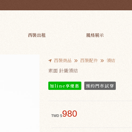
西裝出租
風格展示
西裝商品
西裝配件
領結
素面 針織領結
加line享優惠
預約門市試穿
980
TWD $