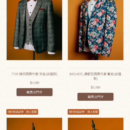
7769 格紋西裝外套 灰色(出租款)
M0241FL 滿版花西裝外套 藍色(出租
款)
$3,000
$3,000
購買洽門市
購買洽門市
預約到店試穿
線上客服
預約到店試穿
線上客服