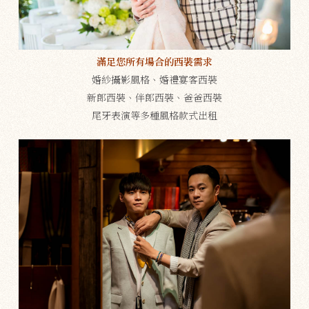
滿足您所有場合的西裝需求
婚紗攝影風格、婚禮宴客西裝
新郎西裝、伴郎西裝、爸爸西裝
尾牙表演等多種風格款式出租