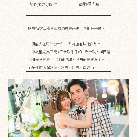
洽服務人員
背心/襯衫/配件
購買指定西服套組或消費達兩萬，享租金半價。
1.須至少租用外套一件，即可加租其他商品。
2.單次租期為三天 (不含取件日)例: 週一取，週四還
3.租借品因尺寸、租借檔期，​​以門市現貨為主。
4.配件可選擇領結、領帶、吊帶、口袋巾。