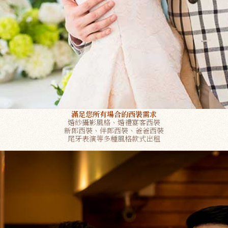
滿足您所有場合的西裝需求
婚紗攝影風格、婚禮宴客西裝
新郎西裝、伴郎西裝、爸爸西裝
尾牙表演等多種風格款式出租