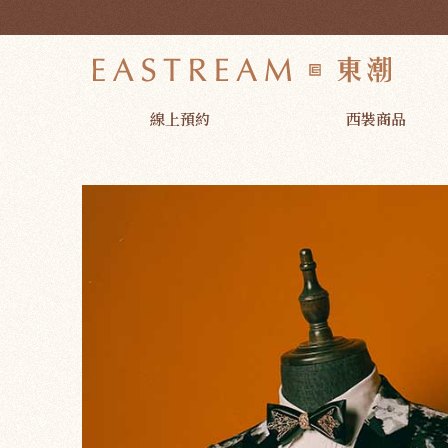
M0236BK 花圖騰西裝外套 黑色 (出租款) | 東潮時裝西服EAST
線上預約
西裝商品