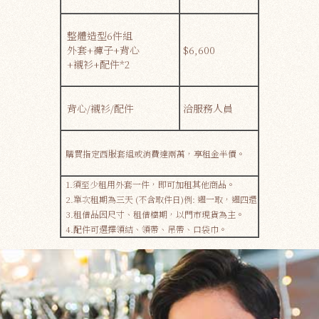
整體造型6件組
外套+褲子+背心
$6,600
+襯衫+配件*2
背心/襯衫/配件
洽服務人員
購買指定西服套組或消費達兩萬，享租金半價。
1.須至少租用外套一件，即可加租其他商品。
2.單次租期為三天 (不含取件日)例: 週一取，週四還
3.租借品因尺寸、租借檔期，​​以門市現貨為主。
4.配件可選擇領結、領帶、吊帶、口袋巾。