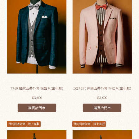
7769 格紋西裝外套 深藍色(出租款)
L0176PI 休閒西裝外套 粉紅色(出租款)
$3,000
$3,000
購買洽門市
購買洽門市
預約到店試穿
線上客服
預約到店試穿
線上客服