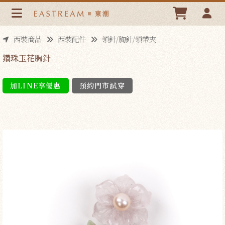
鑽珠玉花胸針 | 東潮時裝西服EASTREAM
西裝商品
西裝配件
領針/胸針/領帶夾
鑽珠玉花胸針
加LINE享優惠
預約門市試穿