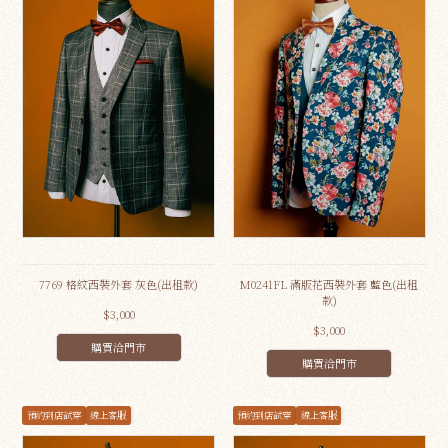
7769 格紋西裝外套 灰色(出租款)
M0241FL 滿版花西裝外套 藍色(出租
款)
$3,000
$3,000
購買洽門市
購買洽門市
預約到店試穿
線上客服
預約到店試穿
線上客服