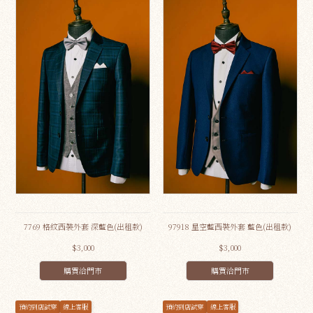
7769 格紋西裝外套 深藍色(出租款)
97918 星空藍西裝外套 藍色(出租款)
$3,000
$3,000
購買洽門市
購買洽門市
預約到店試穿
線上客服
預約到店試穿
線上客服