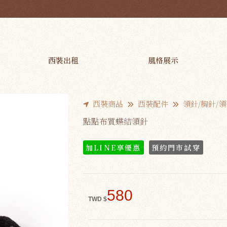
西裝出租
風格展示
西裝商品
西裝配件
領針/胸針/
點點布質蝶結領針
加LINE享優惠
預約門市試穿
580
TWD $