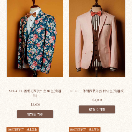
M0241FL 滿版花西裝外套 藍色(出租
L0176PI 休閒西裝外套 粉紅色(出租款)
款)
$3,000
$3,000
購買洽門市
購買洽門市
預約到店試穿
線上客服
預約到店試穿
線上客服