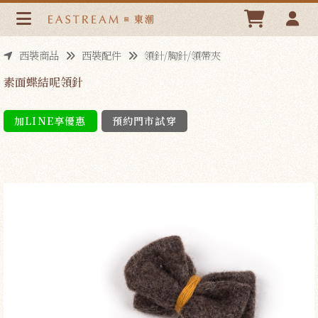
素面蝶結呢領針 | 東潮時裝西服EASTREAM
西裝商品
西裝配件
領針/胸針/領帶夾
素面蝶結呢領針
加LINE享優惠
預約門市試穿