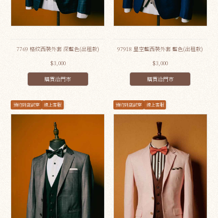
7769 格紋西裝外套 深藍色(出租款)
97918 星空藍西裝外套 藍色(出租款)
$3,000
$3,000
購買洽門市
購買洽門市
預約到店試穿
線上客服
預約到店試穿
線上客服