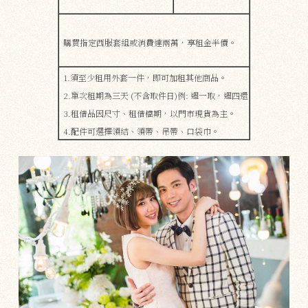
購買指定西服套組或消費達兩萬，享租金半價。
1.須至少租用外套一件，即可加租其他商品。
2.單次租期為三天 (不含取件日)例: 週一取，週四還
3.租借品因尺寸、租借檔期，​​以門市現貨為主。
4.配件可選擇領結、領帶、吊帶、口袋巾。