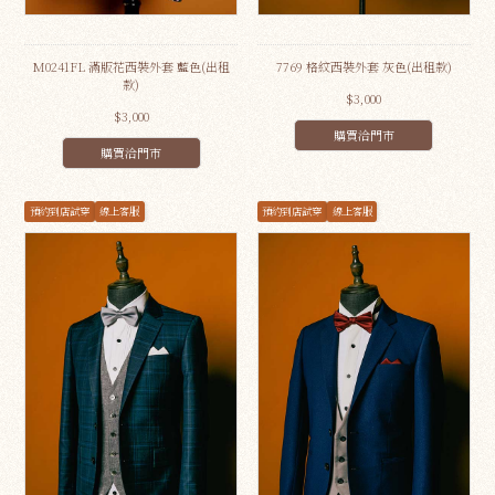
M0241FL 滿版花西裝外套 藍色(出租
7769 格紋西裝外套 灰色(出租款)
款)
$3,000
$3,000
購買洽門市
購買洽門市
預約到店試穿
線上客服
預約到店試穿
線上客服