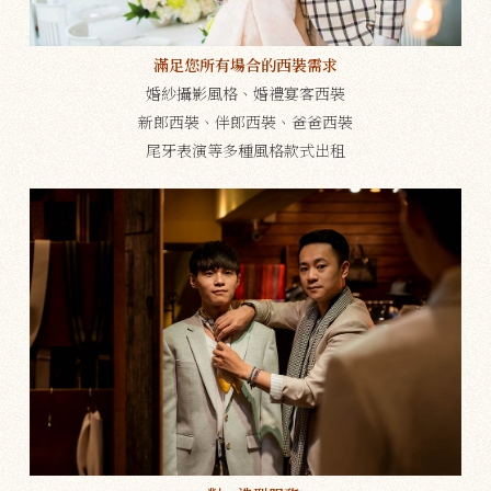
滿足您所有場合的西裝需求
婚紗攝影風格、婚禮宴客西裝
新郎西裝、伴郎西裝、爸爸西裝
尾牙表演等多種風格款式出租