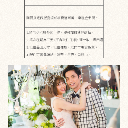
購買指定西服套組或消費達兩萬，享租金半價。
1.須至少租用外套一件，即可加租其他商品。
2.單次租期為三天 (不含取件日)例: 週一取，週四還
3.租借品因尺寸、租借檔期，​​以門市現貨為主。
4.配件可選擇領結、領帶、吊帶、口袋巾。