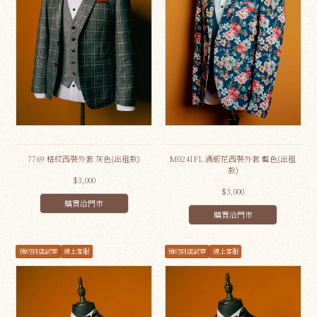
7769 格紋西裝外套 灰色(出租款)
M0241FL 滿版花西裝外套 藍色(出租
款)
$3,000
$3,000
購買洽門市
購買洽門市
預約到店試穿
線上客服
預約到店試穿
線上客服