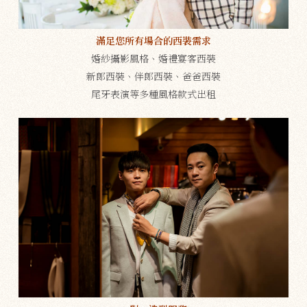
滿足您所有場合的西裝需求
婚紗攝影風格、婚禮宴客西裝
新郎西裝、伴郎西裝、爸爸西裝
尾牙表演等多種風格款式出租