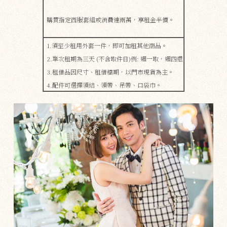
購買指定西服套組或消費達兩萬，享租金半價。
1.須至少租用外套一件，即可加租其他商品。
2.單次租期為三天 (不含取件日)例: 週一取，週四還
3.租借品因尺寸、租借檔期，​​以門市現貨為主。
4.配件可選擇領結、領帶、吊帶、口袋巾。