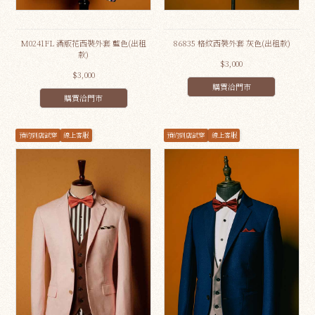
M0241FL 滿版花西裝外套 藍色(出租
86835 格紋西裝外套 灰色(出租款)
款)
$3,000
$3,000
購買洽門市
購買洽門市
預約到店試穿
線上客服
預約到店試穿
線上客服