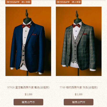
預約到店試穿
線上客服
預約到店試穿
線上客服
97918 星空藍西裝外套 藍色(出租款)
7769 格紋西裝外套 灰色(出租款)
$3,000
$3,000
購買洽門市
購買洽門市