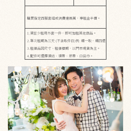
購買指定西服套組或消費達兩萬，享租金半價。
1.須至少租用外套一件，即可加租其他商品。
2.單次租期為三天 (不含取件日)例: 週一取，週四還
3.租借品因尺寸、租借檔期，​​以門市現貨為主。
4.配件可選擇領結、領帶、吊帶、口袋巾。