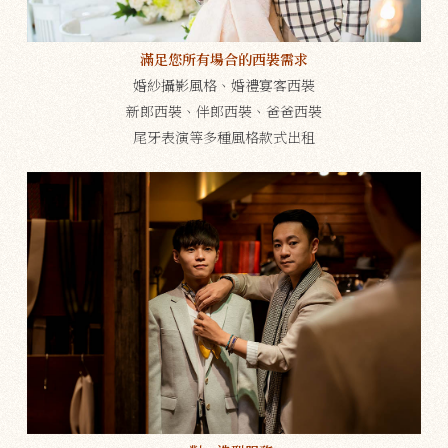
滿足您所有場合的西裝需求
婚紗攝影風格、婚禮宴客西裝
新郎西裝、伴郎西裝、爸爸西裝
尾牙表演等多種風格款式出租