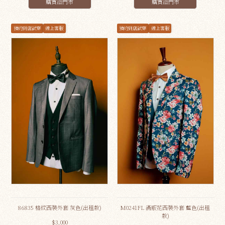
購買洽門市
購買洽門市
預約到店試穿
線上客服
預約到店試穿
線上客服
86835 格紋西裝外套 灰色(出租款)
M0241FL 滿版花西裝外套 藍色(出租
款)
$3,000