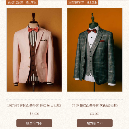
預約到店試穿
線上客服
預約到店試穿
線上客服
L0176PI 休閒西裝外套 粉紅色(出租款)
7769 格紋西裝外套 灰色(出租款)
$3,000
$3,000
購買洽門市
購買洽門市