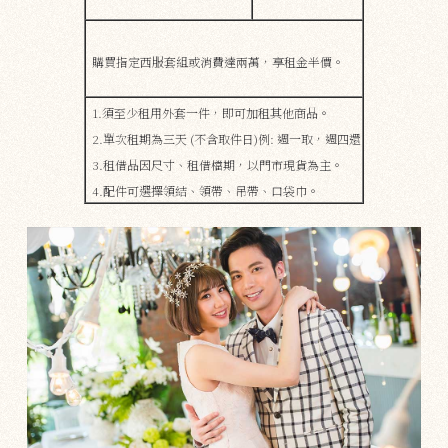
購買指定西服套組或消費達兩萬，享租金半價。
1.須至少租用外套一件，即可加租其他商品。
2.單次租期為三天 (不含取件日)例: 週一取，週四還
3.租借品因尺寸、租借檔期，​​以門市現貨為主。
4.配件可選擇領結、領帶、吊帶、口袋巾。