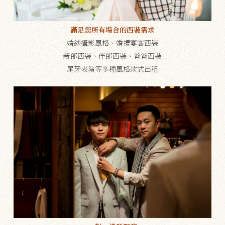
滿足您所有場合的西裝需求
婚紗攝影風格、婚禮宴客西裝
新郎西裝、伴郎西裝、爸爸西裝
尾牙表演等多種風格款式出租