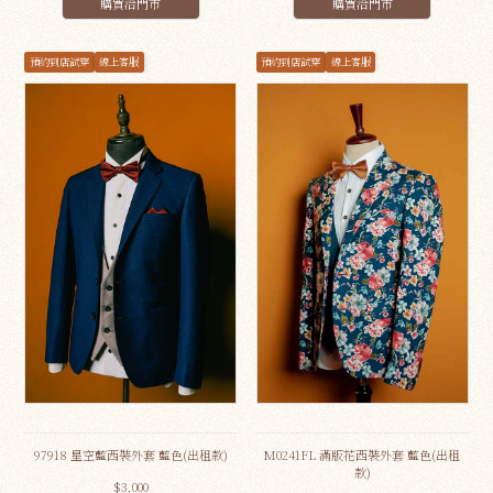
購買洽門市
購買洽門市
預約到店試穿
線上客服
預約到店試穿
線上客服
97918 星空藍西裝外套 藍色(出租款)
M0241FL 滿版花西裝外套 藍色(出租
款)
$3,000