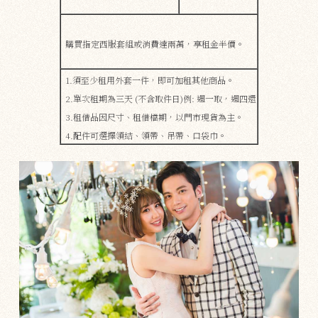
購買指定西服套組或消費達兩萬，享租金半價。
1.須至少租用外套一件，即可加租其他商品。
2.單次租期為三天 (不含取件日)例: 週一取，週四還
3.租借品因尺寸、租借檔期，​​以門市現貨為主。
4.配件可選擇領結、領帶、吊帶、口袋巾。