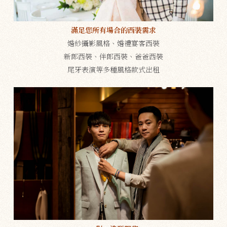
滿足您所有場合的西裝需求
婚紗攝影風格、婚禮宴客西裝
新郎西裝、伴郎西裝、爸爸西裝
尾牙表演等多種風格款式出租