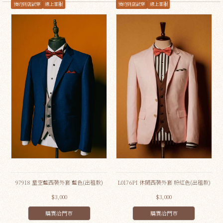
預約到店試穿
線上客服
預約到店試穿
線上客服
97918 星空藍西裝外套 藍色(出租款)
L0176PI 休閒西裝外套 粉紅色(出租款)
$3,000
$3,000
購買洽門市
購買洽門市