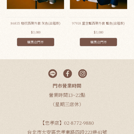
86835 格紋西裝外套 灰色(出租款)
97918 星空藍西裝外套 藍色(出租款)
$3,000
$3,000
購買洽門市
購買洽門市
門市營業時間
營業時間13~22點
（星期三店休）
【忠孝店】02-8772-9880
台北市大安區忠孝東路四段223巷41號