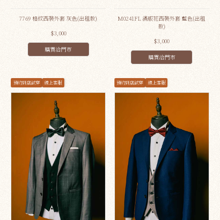
7769 格紋西裝外套 灰色(出租款)
M0241FL 滿版花西裝外套 藍色(出租
款)
$3,000
$3,000
購買洽門市
購買洽門市
預約到店試穿
線上客服
預約到店試穿
線上客服