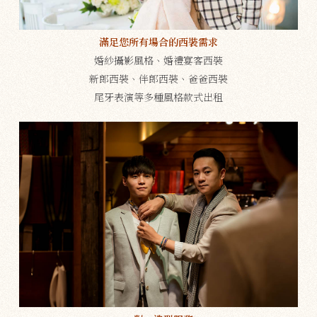
滿足您所有場合的西裝需求
婚紗攝影風格、婚禮宴客西裝
新郎西裝、伴郎西裝、爸爸西裝
尾牙表演等多種風格款式出租