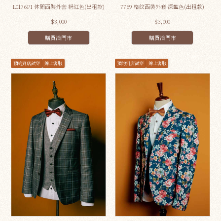
L0176PI 休閒西裝外套 粉紅色(出租款)
7769 格紋西裝外套 深藍色(出租款)
$3,000
$3,000
購買洽門市
購買洽門市
預約到店試穿
線上客服
預約到店試穿
線上客服