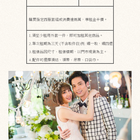
購買指定西服套組或消費達兩萬，享租金半價。
1.須至少租用外套一件，即可加租其他商品。
2.單次租期為三天 (不含取件日)例: 週一取，週四還
3.租借品因尺寸、租借檔期，​​以門市現貨為主。
4.配件可選擇領結、領帶、吊帶、口袋巾。