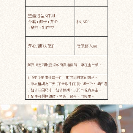
整體造型6件組
外套+褲子+背心
$6,600
+襯衫+配件*2
背心/襯衫/配件
洽服務人員
購買指定西服套組或消費達兩萬，享租金半價。
1.須至少租用外套一件，即可加租其他商品。
2.單次租期為三天 (不含取件日)例: 週一取，週四還
3.租借品因尺寸、租借檔期，​​以門市現貨為主。
4.配件可選擇領結、領帶、吊帶、口袋巾。