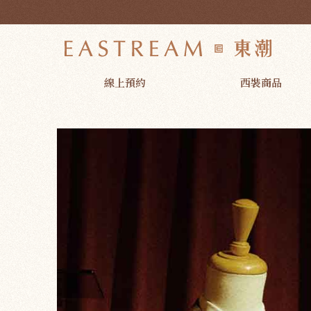
M0202FL 變形蟲西裝外套 黑色(出租款) | 東潮時裝西服EASTR
線上預約
西裝商品