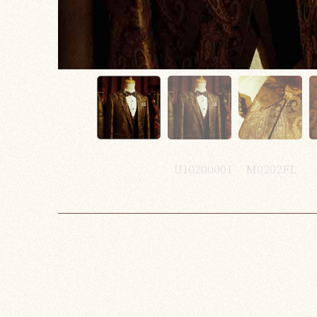
U10200001
M0202FL