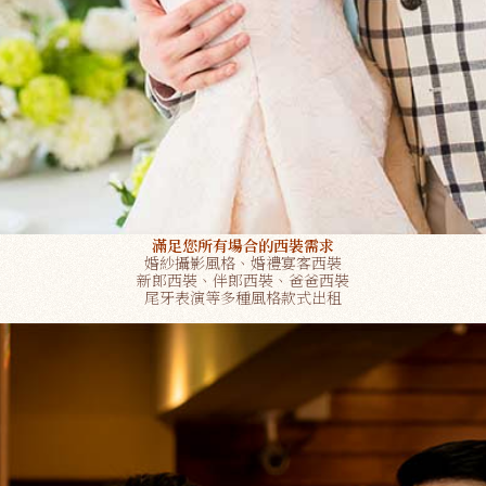
滿足您所有場合的西裝需求
婚紗攝影風格、婚禮宴客西裝
新郎西裝、伴郎西裝、爸爸西裝
尾牙表演等多種風格款式出租