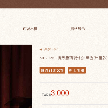
EAM
西裝出租
風格展示
西裝出租
M0202FL 變形蟲西裝外套 黑色(出租款)
預約到店試穿
線上客服
3,000
TWD $