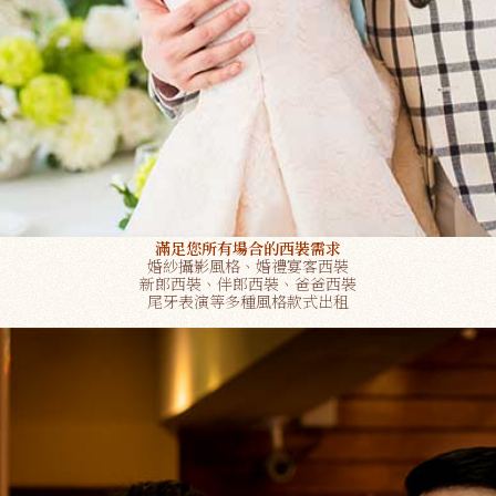
滿足您所有場合的西裝需求
婚紗攝影風格、婚禮宴客西裝
新郎西裝、伴郎西裝、爸爸西裝
尾牙表演等多種風格款式出租