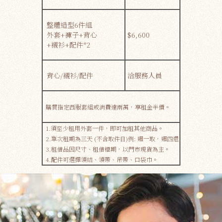
整體造型6件組
外套+褲子+背心
$6,600
+襯衫+配件*2
背心/襯衫/配件
洽服務人員
購買指定西服套組或消費達兩萬，享租金半價。
1.須至少租用外套一件，即可加租其他商品。
2.單次租期為三天 (不含取件日)例: 週一取，週四還
3.租借品因尺寸、租借檔期，​​以門市現貨為主。
4.配件可選擇領結、領帶、吊帶、口袋巾。