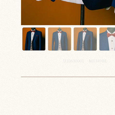
U10630001
M0349BL