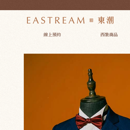
97918 星空藍西裝外套 藍色(出租款) | 東潮時裝西服EASTREA
線上預約
西裝商品