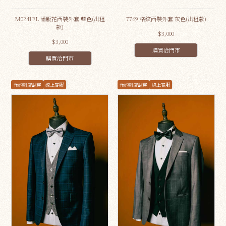
M0241FL 滿版花西裝外套 藍色(出租
7769 格紋西裝外套 灰色(出租款)
款)
$3,000
$3,000
購買洽門市
購買洽門市
預約到店試穿
線上客服
預約到店試穿
線上客服