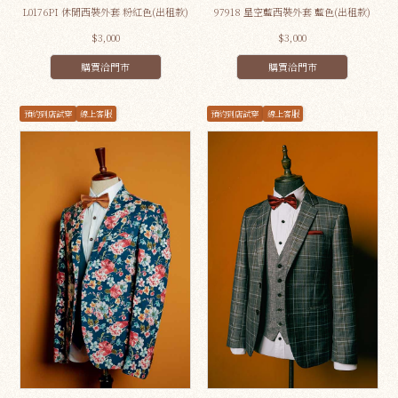
L0176PI 休閒西裝外套 粉紅色(出租款)
97918 星空藍西裝外套 藍色(出租款)
$3,000
$3,000
購買洽門市
購買洽門市
預約到店試穿
線上客服
預約到店試穿
線上客服