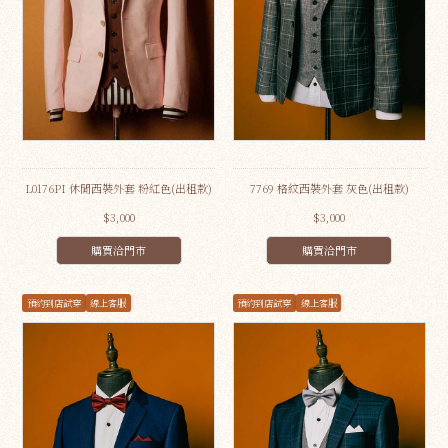
L0176PI 休閒西裝外套 粉紅色(出租款)
7769 格紋西裝外套 灰色(出租款)
$3,000
$3,000
購買洽門市
購買洽門市
預約到店試穿
線上客服
預約到店試穿
線上客服