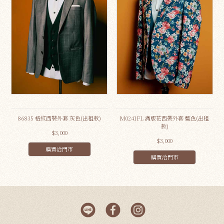
86835 格紋西裝外套 灰色(出租款)
M0241FL 滿版花西裝外套 藍色(出租
款)
$3,000
$3,000
購買洽門市
購買洽門市